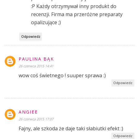
:P Każdy otrzymywał inny produkt do
recenzji. Firma ma przeróżne preparaty
opalizujące ;)
Odpowiedz
PAULINA BĄK
26 czerwca 2015 14:41
wow coś świetnego ! suuper sprawa :)
Odpowiedz
ANGIEE
26 czerwca 2015 17:07
Fajny, ale szkoda że daje taki słabiutki efekt :)
Odpowiedz