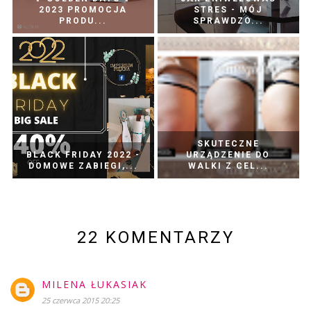
2023 PROMOCJA
STRES - MÓJ
PRODU...
SPRAWDZO...
SKUTECZNE
BLACK FRIDAY 2022 -
URZĄDZENIE DO
DOMOWE ZABIEGI,...
WALKI Z CEL...
22 KOMENTARZY
MILENA ŁUKASIAK
25 czerwca 2015 20:25