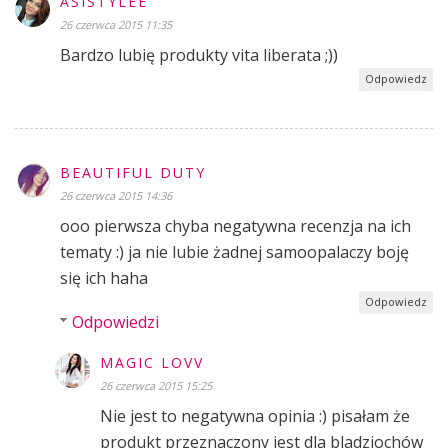
ASISTYLEE
26 czerwca 2015 11:35
Bardzo lubię produkty vita liberata ;))
Odpowiedz
BEAUTIFUL DUTY
26 czerwca 2015 14:36
ooo pierwsza chyba negatywna recenzja na ich
tematy :) ja nie lubie żadnej samoopalaczy boję
się ich haha
Odpowiedz
Odpowiedzi
MAGIC LOVV
26 czerwca 2015 15:25
Nie jest to negatywna opinia :) pisałam że
produkt przeznaczony jest dla bladziochów