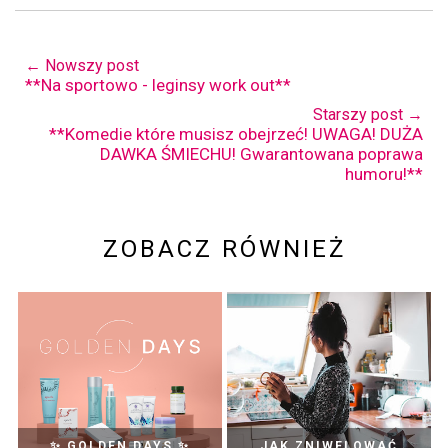
← Nowszy post
**Na sportowo - leginsy work out**
Starszy post →
**Komedie które musisz obejrzeć! UWAGA! DUŻA
DAWKA ŚMIECHU! Gwarantowana poprawa
humoru!**
ZOBACZ RÓWNIEŻ
✨ GOLDEN DAYS ✨
JAK ZNIWELOWAĆ