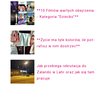
**10 Filmów wartych obejrzenia
- Kategoria "Dziecko"**
**Życie ma ty­le ko­lorów, ile pot­
ra­fisz w nim dostrzec**
Jak przebiega rekrutacja do
Zalando w Lahr oraz jak się tam
pracuje.