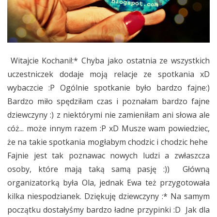
Witajcie Kochani!:* Chyba jako ostatnia ze wszystkich
uczestniczek dodaje moją relacje ze spotkania xD
wybaczcie :P Ogólnie spotkanie było bardzo fajne:)
Bardzo miło spędziłam czas i poznałam bardzo fajne
dziewczyny :) z niektórymi nie zamieniłam ani słowa ale
cóż... może innym razem :P xD Musze wam powiedziec,
że na takie spotkania mogłabym chodzic i chodzic hehe
Fajnie jest tak poznawac nowych ludzi a zwłaszcza
osoby, które mają taką samą pasję :)) Główną
organizatorką była Ola, jednak Ewa też przygotowała
kilka niespodzianek. Dziękuję dziewczyny :* Na samym
początku dostałyśmy bardzo ładne przypinki :D Jak dla