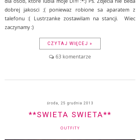
dla osob, ktore lubia moje DIY! :*:) Ps. Zdjecia nie beda
dobrej jakosci ;( poniewaz robione sa aparatem z
talefonu :( Lustrzanke zostawilam na stancji. Wiec
zaczynamy :)
CZYTAJ WIĘCEJ »
63 komentarze
środa, 25 grudnia 2013
**SWIETA SWIETA**
OUTFITY