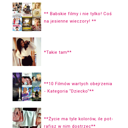
** Babskie filmy i nie tylko! Coś
na jesienne wieczory! **
*Takie tam**
**10 Filmów wartych obejrzenia
- Kategoria "Dziecko"**
**Życie ma ty­le ko­lorów, ile pot­
ra­fisz w nim dostrzec**