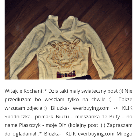
Witajcie Kochani :* Dzis taki maly swiateczny post :)) Nie
przedluzam bo weszlam tylko na chwile :) Takze
wrzucam zdjecia :) Bliuzka- everbuying.com -> KLIK
Spodniczka- primark Biuzu - mieszanka :D Buty - no
name Plaszczyk - moje DIY (kolejny post ;) ) Zapraszam
do ogladania! :* Bluzka- KLIK everbuying.com Milego