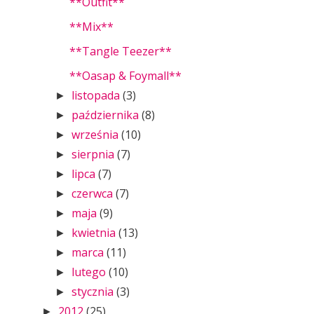
**Outfit**
**Mix**
**Tangle Teezer**
**Oasap & Foymall**
listopada
(3)
►
października
(8)
►
września
(10)
►
sierpnia
(7)
►
lipca
(7)
►
czerwca
(7)
►
maja
(9)
►
kwietnia
(13)
►
marca
(11)
►
lutego
(10)
►
stycznia
(3)
►
2012
(25)
►