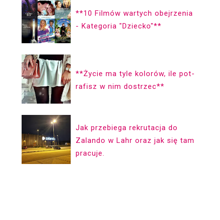
**10 Filmów wartych obejrzenia
- Kategoria "Dziecko"**
**Życie ma ty­le ko­lorów, ile pot­
ra­fisz w nim dostrzec**
Jak przebiega rekrutacja do
Zalando w Lahr oraz jak się tam
pracuje.