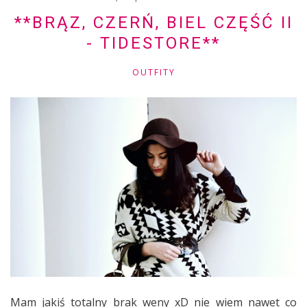
**BRĄZ, CZERŃ, BIEL CZĘŚĆ II
- TIDESTORE**
OUTFITY
Mam jakiś totalny brak weny xD nie wiem nawet co