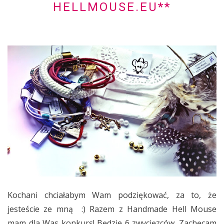
HELLMOUSE.EU**
Kochani chciałabym Wam podziękować, za to, że
jesteście ze mną :) Razem z Handmade Hell Mouse
mam dla Was konkurs! Będzie 6 zwycięzców. Zachęcam