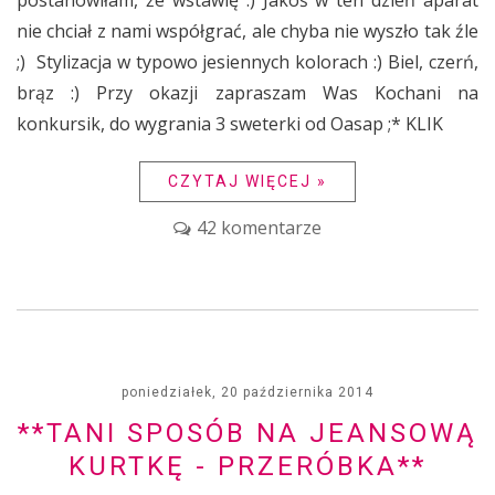
postanowiłam, że wstawię :) Jakoś w ten dzień aparat
nie chciał z nami współgrać, ale chyba nie wyszło tak źle
;) Stylizacja w typowo jesiennych kolorach :) Biel, czerń,
brąz :) Przy okazji zapraszam Was Kochani na
konkursik, do wygrania 3 sweterki od Oasap ;* KLIK
CZYTAJ WIĘCEJ »
42 komentarze
poniedziałek, 20 października 2014
**TANI SPOSÓB NA JEANSOWĄ
KURTKĘ - PRZERÓBKA**