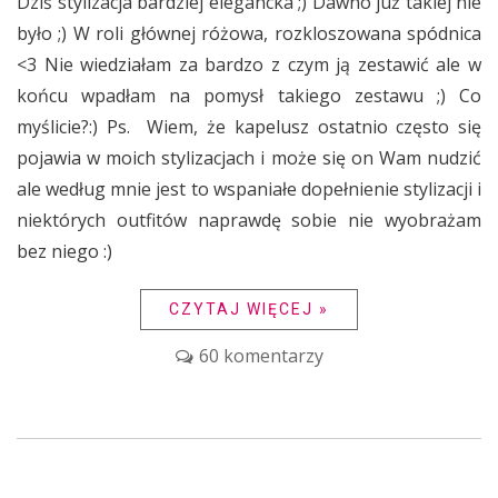
Dziś stylizacja bardziej elegancka ;) Dawno już takiej nie
było ;) W roli głównej różowa, rozkloszowana spódnica
<3 Nie wiedziałam za bardzo z czym ją zestawić ale w
końcu wpadłam na pomysł takiego zestawu ;) Co
myślicie?:) Ps. Wiem, że kapelusz ostatnio często się
pojawia w moich stylizacjach i może się on Wam nudzić
ale według mnie jest to wspaniałe dopełnienie stylizacji i
niektórych outfitów naprawdę sobie nie wyobrażam
bez niego :)
CZYTAJ WIĘCEJ »
60 komentarzy