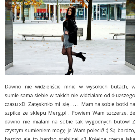
Dawno nie widzieliście mnie w wysokich butach, w
sumie sama siebie w takich nie widziałam od dłuższego
czasu xD Zatęskniło mi się . . . . Mam na sobie botki na
szpilce ze sklepu Merg.pl . Powiem Wam szczerze, że
dawno nie miałam na sobie tak wygodnych butów! Z
czystym sumieniem mogę je Wam polecić! :) Są bardzo,
bardzo ale to bardzo stabilne! <3 Kolejną rzeczą jaką