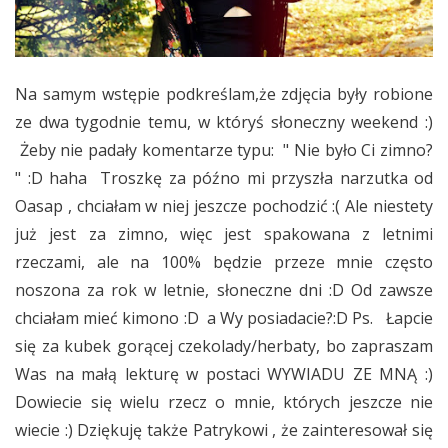
Na samym wstępie podkreślam,że zdjęcia były robione
ze dwa tygodnie temu, w któryś słoneczny weekend :)
Żeby nie padały komentarze typu: " Nie było Ci zimno?
" :D haha Troszkę za późno mi przyszła narzutka od
Oasap , chciałam w niej jeszcze pochodzić :( Ale niestety
już jest za zimno, więc jest spakowana z letnimi
rzeczami, ale na 100% będzie przeze mnie często
noszona za rok w letnie, słoneczne dni :D Od zawsze
chciałam mieć kimono :D a Wy posiadacie?:D Ps. Łapcie
się za kubek gorącej czekolady/herbaty, bo zapraszam
Was na małą lekturę w postaci WYWIADU ZE MNĄ :)
Dowiecie się wielu rzecz o mnie, których jeszcze nie
wiecie :) Dziękuję także Patrykowi , że zainteresował się