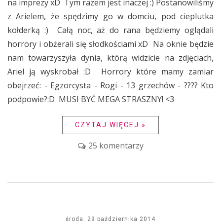
na imprezy xD Tym razem jest inaczej :) Postanowiliśmy
z Arielem, że spędzimy go w domciu, pod cieplutka
kołderką :) Całą noc, aż do rana będziemy oglądali
horrory i obżerali się słodkościami xD Na oknie będzie
nam towarzyszyła dynia, którą widzicie na zdjęciach,
Ariel ją wyskrobał :D Horrory które mamy zamiar
obejrzeć: - Egzorcysta - Rogi - 13 grzechów - ???? Kto
podpowie?:D MUSI BYĆ MEGA STRASZNY! <3
CZYTAJ WIĘCEJ »
25 komentarzy
środa, 29 października 2014