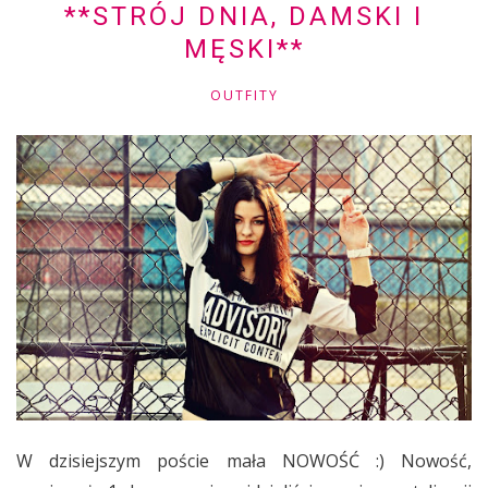
**STRÓJ DNIA, DAMSKI I
MĘSKI**
OUTFITY
W dzisiejszym poście mała NOWOŚĆ :) Nowość,