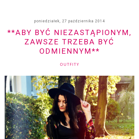
poniedziałek, 27 października 2014
**ABY BYĆ NIEZASTĄPIONYM,
ZAWSZE TRZEBA BYĆ
ODMIENNYM**
OUTFITY