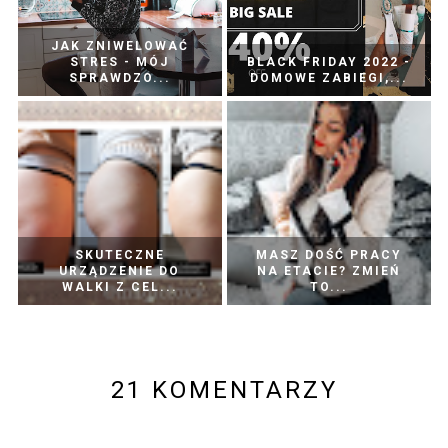
JAK ZNIWELOWAĆ
STRES - MÓJ
BLACK FRIDAY 2022 -
SPRAWDZO...
DOMOWE ZABIEGI,...
SKUTECZNE
MASZ DOŚĆ PRACY
URZĄDZENIE DO
NA ETACIE? ZMIEŃ
WALKI Z CEL...
TO...
21 KOMENTARZY