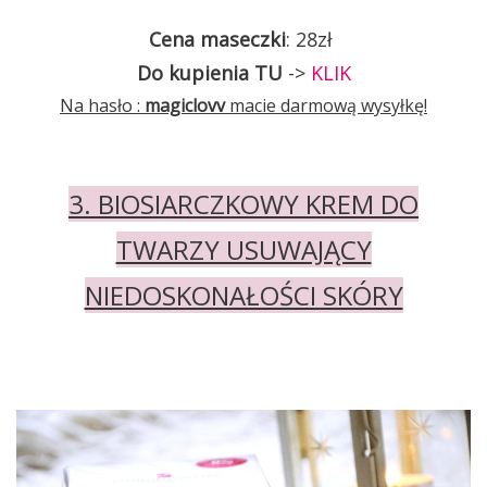
Cena maseczki
: 28zł
Do kupienia TU
->
KLIK
Na hasło :
magiclovv
macie darmową wysyłkę!
3. BIOSIARCZKOWY KREM DO
TWARZY USUWAJĄCY
NIEDOSKONAŁOŚCI SKÓRY