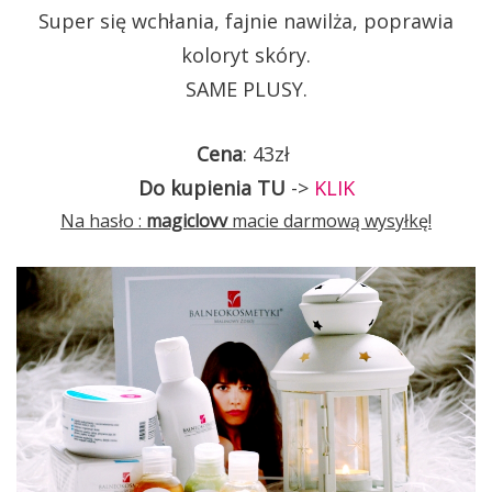
Super się wchłania, fajnie nawilża, poprawia
koloryt skóry.
SAME PLUSY.
Cena
: 43zł
Do kupienia TU
->
KLIK
Na hasło :
magiclovv
macie darmową wysyłkę!