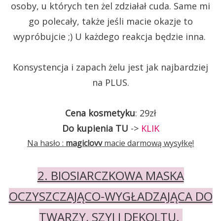
osoby, u których ten żel zdziałał cuda. Same mi
go polecały, także jeśli macie okazje to
wypróbujcie ;) U każdego reakcja będzie inna.
Konsystencja i zapach żelu jest jak najbardziej
na PLUS.
Cena kosmetyku
: 29zł
Do kupienia TU
->
KLIK
Na hasło :
magiclovv
macie darmową wysyłkę!
2. BIOSIARCZKOWA MASKA
OCZYSZCZAJĄCO-WYGŁADZAJĄCA DO
TWARZY, SZYI I DEKOLTU.