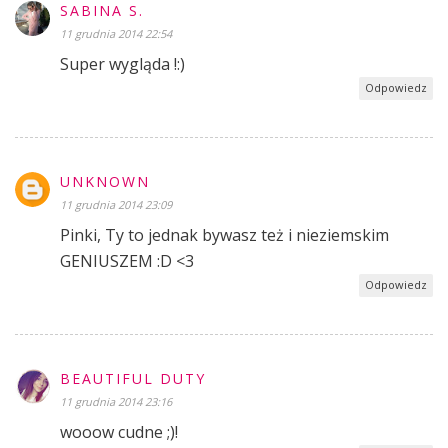
SABINA S.
11 grudnia 2014 22:54
Super wygląda !:)
Odpowiedz
UNKNOWN
11 grudnia 2014 23:09
Pinki, Ty to jednak bywasz też i nieziemskim
GENIUSZEM :D <3
Odpowiedz
BEAUTIFUL DUTY
11 grudnia 2014 23:16
wooow cudne ;)!