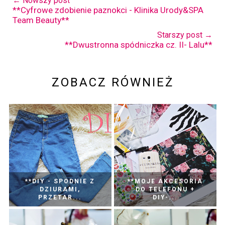
← Nowszy post
**Cyfrowe zdobienie paznokci - Klinika Urody&SPA
Team Beauty**
Starszy post →
**Dwustronna spódniczka cz. II- Lalu**
ZOBACZ RÓWNIEŻ
**DIY - SPODNIE Z
**MOJE AKCESORIA
DZIURAMI,
DO TELEFONU +
PRZETAR...
DIY-...