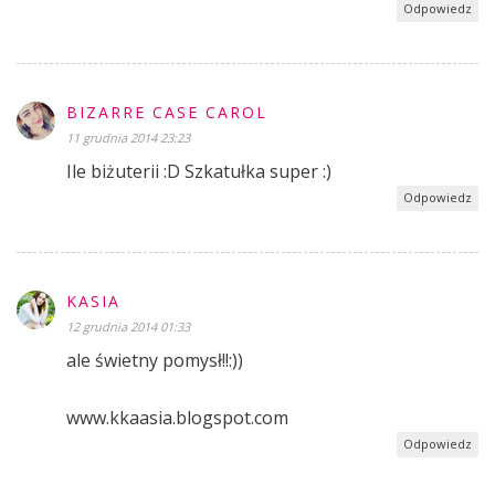
Odpowiedz
BIZARRE CASE CAROL
11 grudnia 2014 23:23
Ile biżuterii :D Szkatułka super :)
Odpowiedz
KASIA
12 grudnia 2014 01:33
ale świetny pomysł!!:))
www.kkaasia.blogspot.com
Odpowiedz