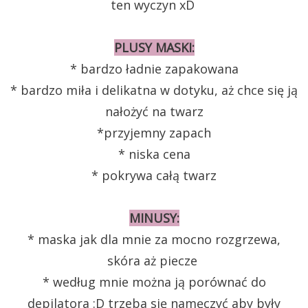
ten wyczyn xD
PLUSY MASKI:
* bardzo ładnie zapakowana
* bardzo miła i delikatna w dotyku, aż chce się ją
nałożyć na twarz
*przyjemny zapach
* niska cena
* pokrywa całą twarz
MINUSY:
* maska jak dla mnie za mocno rozgrzewa,
skóra aż piecze
* według mnie można ją porównać do
depilatora :D trzeba się namęczyć aby były