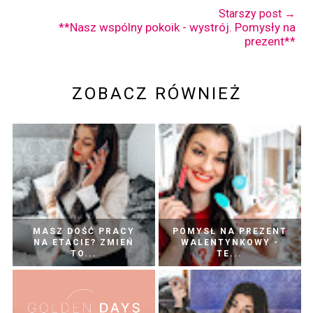
Starszy post →
**Nasz wspólny pokoik - wystrój. Pomysły na
prezent**
ZOBACZ RÓWNIEŻ
MASZ DOŚĆ PRACY
POMYSŁ NA PREZENT
NA ETACIE? ZMIEŃ
WALENTYNKOWY -
TO...
TE...