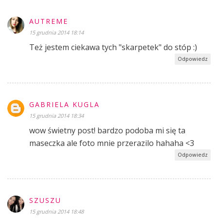
AUTREME
15 grudnia 2014 18:14
Też jestem ciekawa tych "skarpetek" do stóp :)
Odpowiedz
GABRIELA KUGLA
15 grudnia 2014 18:34
wow świetny post! bardzo podoba mi się ta
maseczka ale foto mnie przerazilo hahaha <3
Odpowiedz
SZUSZU
15 grudnia 2014 18:48