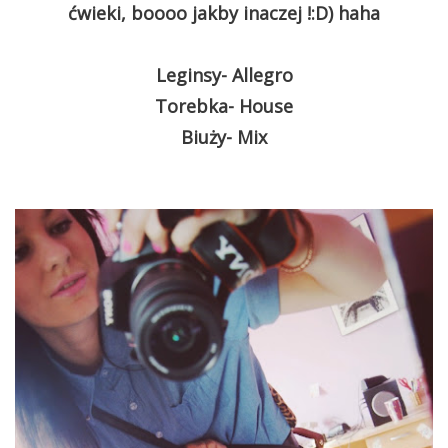
ćwieki, boooo jakby inaczej !:D) haha
Leginsy- Allegro
Torebka- House
Biuży- Mix