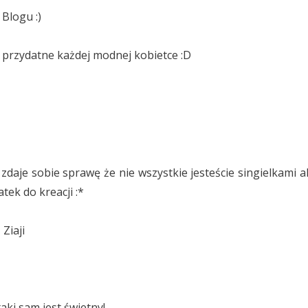
 Blogu :)
 przydatne każdej modnej kobietce :D
aje sobie sprawę że nie wszystkie jesteście singielkami a
tek do kreacji :*
Ziaji
ki sam jest świetny!