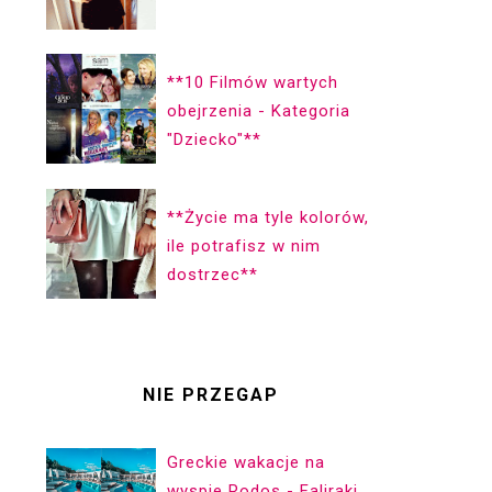
**10 Filmów wartych
obejrzenia - Kategoria
"Dziecko"**
**Życie ma ty­le ko­lorów,
ile pot­ra­fisz w nim
dostrzec**
NIE PRZEGAP
Greckie wakacje na
wyspie Rodos - Faliraki.