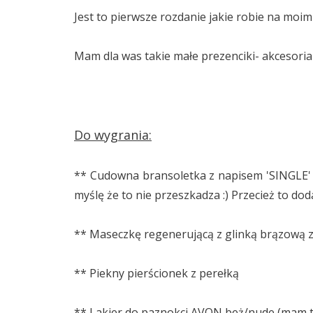
Jest to pierwsze rozdanie jakie robie na moim
Mam dla was takie małe prezenciki- akcesoria
Do wygrania:
** Cudowna bransoletka z napisem 'SINGLE' zd
myślę że to nie przeszkadza :) Przecież to doda
** Maseczkę regenerującą z glinką brązową z 
** Piekny pierścionek z perełką
** Lakier do paznokci AVON beż/nude (mam ta