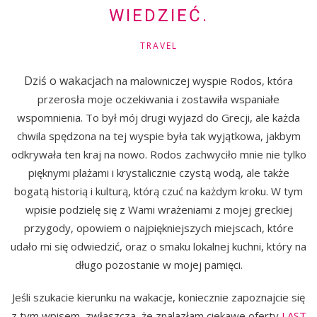
WIEDZIEĆ.
TRAVEL
Dziś o wakacjach
na malowniczej wyspie Rodos, która
przerosła moje oczekiwania i zostawiła wspaniałe
wspomnienia. To był mój drugi wyjazd do Grecji, ale każda
chwila spędzona na tej wyspie była tak wyjątkowa, jakbym
odkrywała ten kraj na nowo. Rodos zachwyciło mnie nie tylko
pięknymi plażami i krystalicznie czystą wodą, ale także
bogatą historią i kulturą, którą czuć na każdym kroku. W tym
wpisie podzielę się z Wami wrażeniami z mojej greckiej
przygody, opowiem o najpiękniejszych miejscach, które
udało mi się odwiedzić, oraz o smaku lokalnej kuchni, który na
długo pozostanie w mojej pamięci.
Jeśli szukacie kierunku na wakacje, koniecznie zapoznajcie się
z tym wpisem, zwłaszcza, że znalazłam ciekawe oferty
LAST