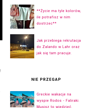
**Życie ma ty­le ko­lorów,
ile pot­ra­fisz w nim
dostrzec**
Jak przebiega rekrutacja
do Zalando w Lahr oraz
jak się tam pracuje.
!
NIE PRZEGAP
n
Greckie wakacje na
wyspie Rodos - Faliraki.
Musisz to wiedzieć.