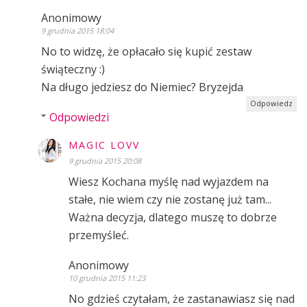
Anonimowy
9 grudnia 2015 18:04
No to widzę, że opłacało się kupić zestaw
świąteczny :)
Na długo jedziesz do Niemiec? Bryzejda
Odpowiedz
Odpowiedzi
MAGIC LOVV
9 grudnia 2015 20:08
Wiesz Kochana myślę nad wyjazdem na
stałe, nie wiem czy nie zostanę już tam...
Ważna decyzja, dlatego muszę to dobrze
przemyśleć.
Anonimowy
10 grudnia 2015 11:23
No gdzieś czytałam, że zastanawiasz się nad