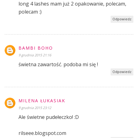
long 4 lashes mam już 2 opakowanie, polecam,
polecam :)
Odpowiedz
BAMBI BOHO
9 grudnia 2015 21:16
świetna zawartość. podoba mi się !
Odpowiedz
MILENA ŁUKASIAK
9 grudnia 2015 23:12
Ale świetne pudełeczko! :D
rilseee.blogspot.com