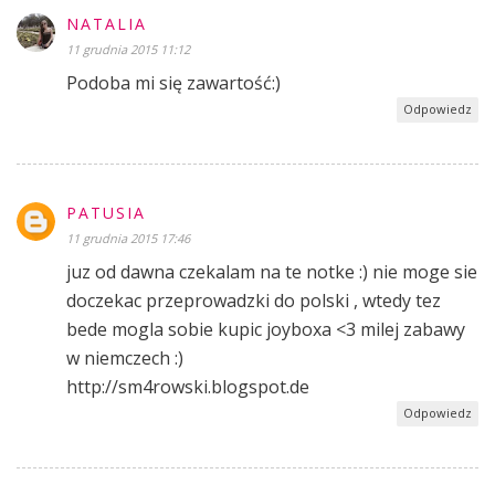
NATALIA
11 grudnia 2015 11:12
Podoba mi się zawartość:)
Odpowiedz
PATUSIA
11 grudnia 2015 17:46
juz od dawna czekalam na te notke :) nie moge sie
doczekac przeprowadzki do polski , wtedy tez
bede mogla sobie kupic joyboxa <3 milej zabawy
w niemczech :)
http://sm4rowski.blogspot.de
Odpowiedz