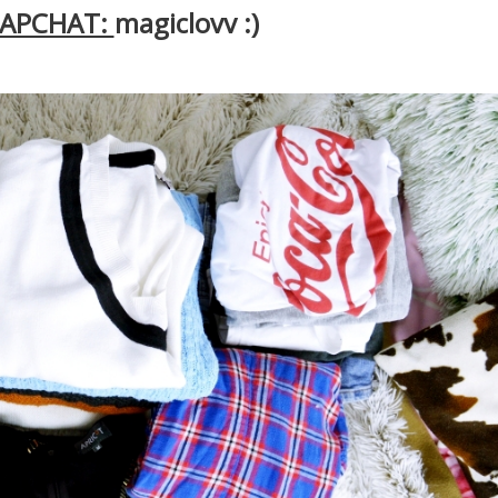
NAPCHAT:
magiclovv :)