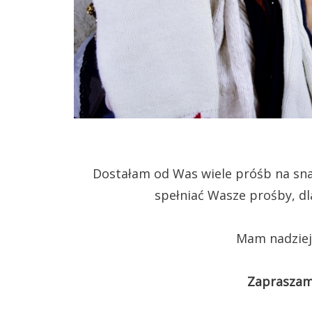
Dostałam od Was wiele próśb na snapc
spełniać Wasze prośby, d
Mam nadzieję
Zapraszam 