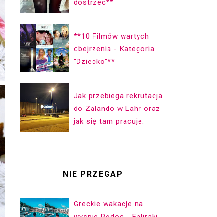
dostrzec**
**10 Filmów wartych
obejrzenia - Kategoria
"Dziecko"**
Jak przebiega rekrutacja
do Zalando w Lahr oraz
jak się tam pracuje.
NIE PRZEGAP
Greckie wakacje na
wyspie Rodos - Faliraki.