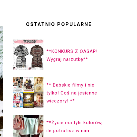
OSTATNIO POPULARNE
**KONKURS Z OASAP!
Wygraj narzutkę**
** Babskie filmy i nie
tylko! Coś na jesienne
wieczory! **
**Życie ma ty­le ko­lorów,
ile pot­ra­fisz w nim