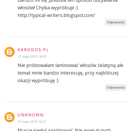
włosów! Chyba wypróbuje :)
http://typical-writers.blogspot.com/
Odpowiedz
KARODOS.PL
31 maja 2015 18:05
Nie próbowałam laminować włosów żelatyną ale
temat mnie bardzo interesuję, przy najbliższej
okazji wypróbuję :)
Odpowiedz
UNKNOWN
31 maja 2015 18:21
Muszę kiedyś spróbować. Nie mam dużych