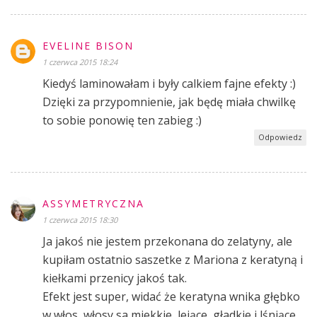
EVELINE BISON
1 czerwca 2015 18:24
Kiedyś laminowałam i były calkiem fajne efekty :)
Dzięki za przypomnienie, jak będę miała chwilkę
to sobie ponowię ten zabieg :)
Odpowiedz
ASSYMETRYCZNA
1 czerwca 2015 18:30
Ja jakoś nie jestem przekonana do zelatyny, ale
kupiłam ostatnio saszetke z Mariona z keratyną i
kiełkami przenicy jakoś tak.
Efekt jest super, widać że keratyna wnika głębko
w włos, włosy sa miekkie, lejące, gładkie i lśniące.