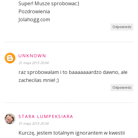
Super! Musze sprobowac:)
Pozdrowienia
Jolahogg.com
Odpowiedz
UNKNOWN
31 maja 2015 20:04
raz sprobowalam i to baaaaaaardzo dawno, ale
zachecilas mnie! ;)
Odpowiedz
STARA LUMPEKSIARA
31 maja 2015 20:34
Kurczę, jestem totalnym ignorantem w kwestii