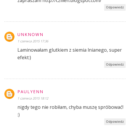
zapraszam http://czillen.blogspot.com/
Odpowiedz
UNKNOWN
1 czerwca 2015 17:36
Laminowałam glutkiem z siemia lnianego, super
efekt:)
Odpowiedz
PAULYENN
1 czerwca 2015 18:12
nigdy tego nie robiłam, chyba muszę spróbować!
:)
Odpowiedz