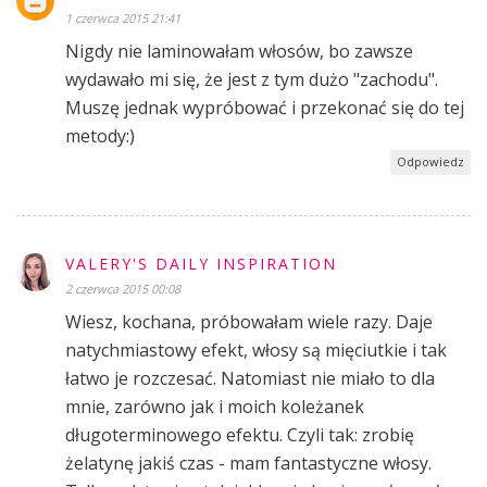
1 czerwca 2015 21:41
Nigdy nie laminowałam włosów, bo zawsze
wydawało mi się, że jest z tym dużo "zachodu".
Muszę jednak wypróbować i przekonać się do tej
metody:)
Odpowiedz
VALERY'S DAILY INSPIRATION
2 czerwca 2015 00:08
Wiesz, kochana, próbowałam wiele razy. Daje
natychmiastowy efekt, włosy są mięciutkie i tak
łatwo je rozczesać. Natomiast nie miało to dla
mnie, zarówno jak i moich koleżanek
długoterminowego efektu. Czyli tak: zrobię
żelatynę jakiś czas - mam fantastyczne włosy.