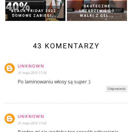
SKUTECZNE
BLACK FRIDAY 2022 -
URZĄDZENIE DO
DOMOWE ZABIEGI,...
WALKI Z CEL...
43 KOMENTARZY
UNKNOWN
31 maja 2015 17:35
Po laminowaniu włosy są super :)
Odpowiedz
UNKNOWN
31 maja 2015 17:42
Bardzo mi się ;podoba ten sposób odżywiania