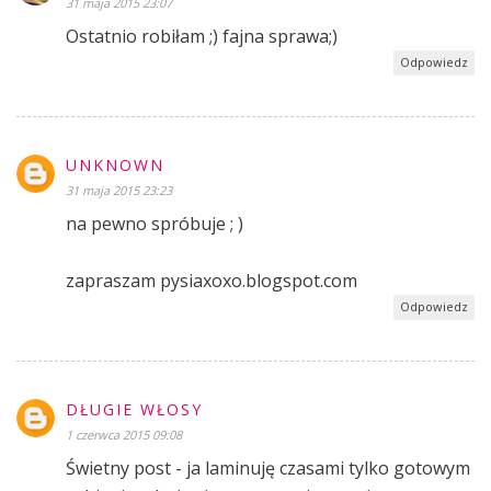
31 maja 2015 23:07
Ostatnio robiłam ;) fajna sprawa;)
Odpowiedz
UNKNOWN
31 maja 2015 23:23
na pewno spróbuje ; )
zapraszam pysiaxoxo.blogspot.com
Odpowiedz
DŁUGIE WŁOSY
1 czerwca 2015 09:08
Świetny post - ja laminuję czasami tylko gotowym