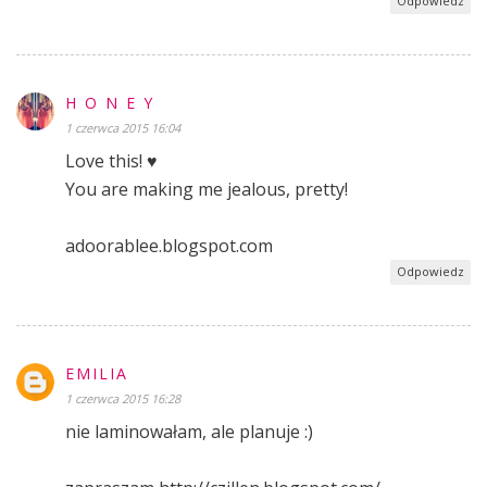
Odpowiedz
H O N E Y
1 czerwca 2015 16:04
Love this! ♥
You are making me jealous, pretty!
adoorablee.blogspot.com
Odpowiedz
EMILIA
1 czerwca 2015 16:28
nie laminowałam, ale planuje :)