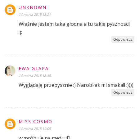
UNKNOWN
14 marca 2015 18:21
Właśnie jestem taka głodna a tu takie pysznosci!
:p
Odpowiedz
EWA GLAPA
14 marca 2015 18:48
Wyglądają przepysznie :) Narobiłaś mi smaka!! :))))
Odpowiedz
MISS COSMO
14 marca 2015 19:08
wypróbuję na mężu :D