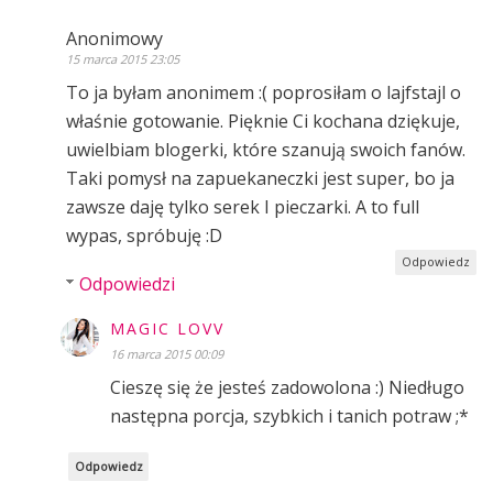
Anonimowy
15 marca 2015 23:05
To ja byłam anonimem :( poprosiłam o lajfstajl o
właśnie gotowanie. Pięknie Ci kochana dziękuje,
uwielbiam blogerki, które szanują swoich fanów.
Taki pomysł na zapuekaneczki jest super, bo ja
zawsze daję tylko serek I pieczarki. A to full
wypas, spróbuję :D
Odpowiedz
Odpowiedzi
MAGIC LOVV
16 marca 2015 00:09
Cieszę się że jesteś zadowolona :) Niedługo
następna porcja, szybkich i tanich potraw ;*
Odpowiedz