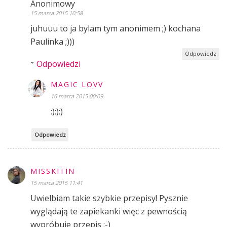
Anonimowy
15 marca 2015 10:58
juhuuu to ja bylam tym anonimem ;) kochana
Paulinka ;)))
Odpowiedz
Odpowiedzi
MAGIC LOVV
16 marca 2015 00:09
:):):)
Odpowiedz
MISSKITIN
15 marca 2015 11:41
Uwielbiam takie szybkie przepisy! Pysznie
wyglądają te zapiekanki więc z pewnością
wypróbuje przepis :-)