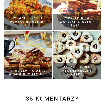
**TANI I SZYBKI
**PRZEPIS NA
POMYSŁ NA OBIAD -
WAFELKI, CIASTO -
A...
2W1*...
** PRZEPIS NA
KRÓL LEW - CIASTO
PYSZNE KRUCHE
W 20 MINUT BEZ PI...
CIASTKA...
38 KOMENTARZY