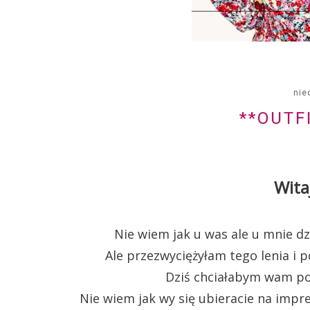
nie
**OUTF
Wita
Nie wiem jak u was ale u mnie dzi
Ale przezwyciężyłam tego lenia i p
Dziś chciałabym wam pok
Nie wiem jak wy się ubieracie na impr