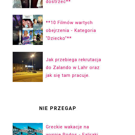
dostrzec**
**10 Filmów wartych
obejrzenia - Kategoria
"Dziecko"**
Jak przebiega rekrutacja
do Zalando w Lahr oraz
jak się tam pracuje.
NIE PRZEGAP
Greckie wakacje na
wyspie Rodos - Faliraki.