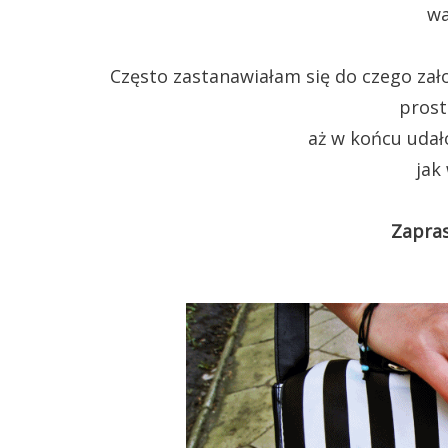
wa
Często zastanawiałam się do czego zało
prost
aż w końcu udało
jak
Zapras