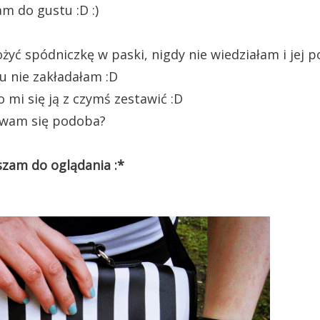
m do gustu :D :)
żyć spódniczkę w paski, nigdy nie wiedziałam i jej p
u nie zakładałam :D
 mi się ją z czymś zestawić :D
 wam się podoba?
zam do oglądania :*