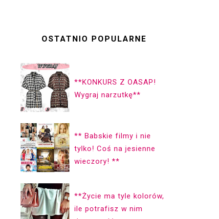
OSTATNIO POPULARNE
**KONKURS Z OASAP!
Wygraj narzutkę**
** Babskie filmy i nie
tylko! Coś na jesienne
wieczory! **
**Życie ma ty­le ko­lorów,
ile pot­ra­fisz w nim