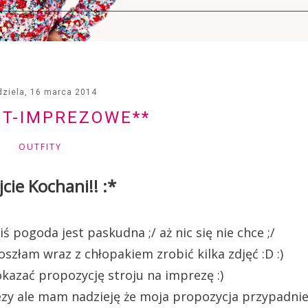
dziela, 16 marca 2014
IT-IMPREZOWE**
OUTFITY
jcie Kochani!! :*
ś pogoda jest paskudna ;/ aż nic się nie chce ;/
oszłam wraz z chłopakiem zrobić kilka zdjęć :D :)
azać propozycję stroju na imprezę :)
ezy ale mam nadzieję że moja propozycja przypadni