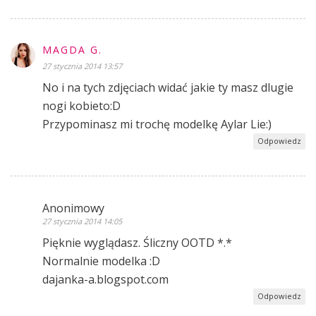
MAGDA G.
27 stycznia 2014 13:57
No i na tych zdjęciach widać jakie ty masz dlugie
nogi kobieto:D
Przypominasz mi trochę modelkę Aylar Lie:)
Odpowiedz
Anonimowy
27 stycznia 2014 14:05
Pięknie wyglądasz. Śliczny OOTD *.*
Normalnie modelka :D
dajanka-a.blogspot.com
Odpowiedz