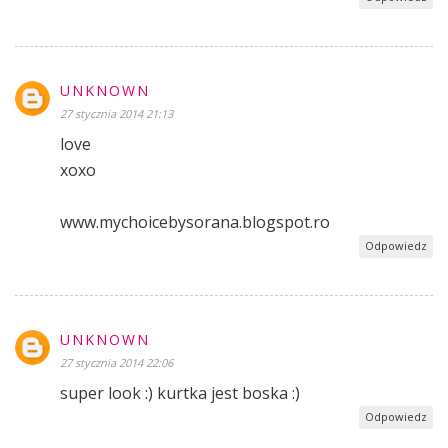
UNKNOWN
27 stycznia 2014 21:13
love
xoxo
www.mychoicebysorana.blogspot.ro
Odpowiedz
UNKNOWN
27 stycznia 2014 22:06
super look :) kurtka jest boska :)
Odpowiedz