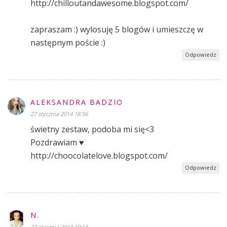
http://chilloutandawesome.blogspot.com/
zapraszam :) wylosuję 5 blogów i umieszczę w
następnym poście :)
Odpowiedz
ALEKSANDRA BADZIO
27 stycznia 2014 18:56
świetny zestaw, podoba mi się<3
Pozdrawiam ♥
http://choocolatelove.blogspot.com/
Odpowiedz
N.
27 stycznia 2014 19:14