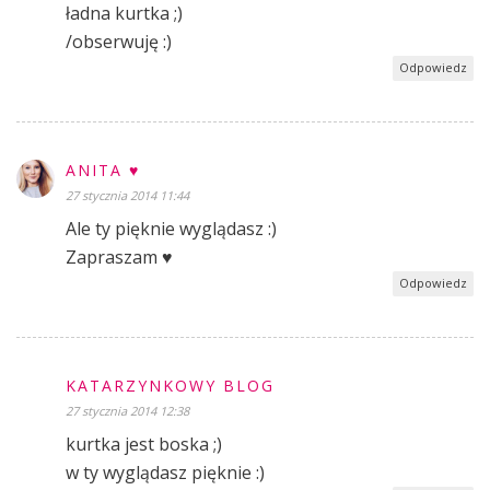
ładna kurtka ;)
/obserwuję :)
Odpowiedz
ANITA ♥
27 stycznia 2014 11:44
Ale ty pięknie wyglądasz :)
Zapraszam ♥
Odpowiedz
KATARZYNKOWY BLOG
27 stycznia 2014 12:38
kurtka jest boska ;)
w ty wyglądasz pięknie :)