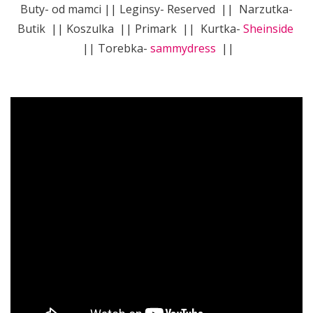
Buty- od mamci || Leginsy- Reserved || Narzutka-
Butik || Koszulka || Primark || Kurtka-
Sheinside
|| Torebka-
sammydress
||