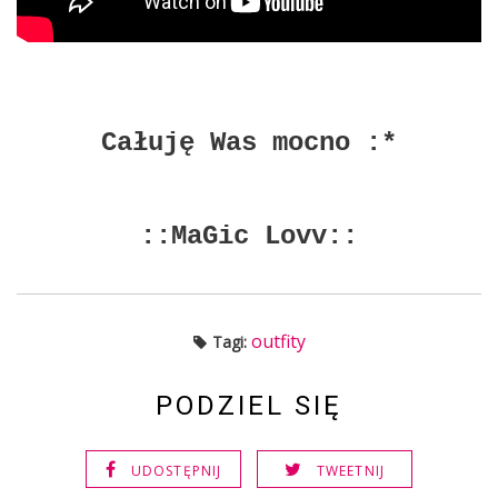
Całuję Was mocno :*
::MaGic Lovv::
outfity
Tagi:
PODZIEL SIĘ
UDOSTĘPNIJ
TWEETNIJ